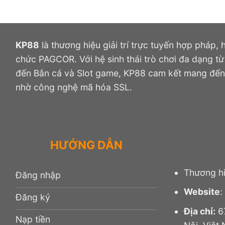
KP88
là thương hiệu giải trí trực tuyến hợp pháp,
chức PAGCOR. Với hệ sinh thái trò chơi đa dạng t
đến Bắn cá và Slot game, KP88 cam kết mang đến
nhờ công nghệ mã hóa SSL.
HƯỚNG DẪN
Thương h
Đăng nhập
Website
Đăng ký
Địa chỉ:
67
Nạp tiền