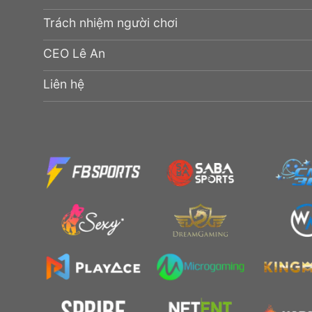
Trách nhiệm người chơi
CEO Lê An
Liên hệ