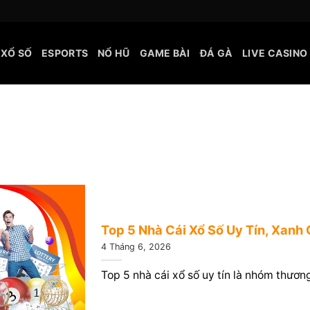
XỔ SỐ
ESPORTS
NỔ HŨ
GAME BÀI
ĐÁ GÀ
LIVE CASINO
Top 5 Nhà Cái Xổ Số Uy Tín, Xanh
4 Tháng 6, 2026
Top 5 nhà cái xổ số uy tín là nhóm thương