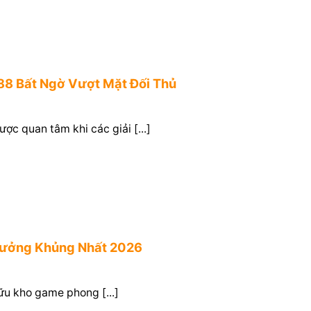
P88 Bất Ngờ Vượt Mặt Đối Thủ
ợc quan tâm khi các giải [...]
Thưởng Khủng Nhất 2026
hữu kho game phong [...]