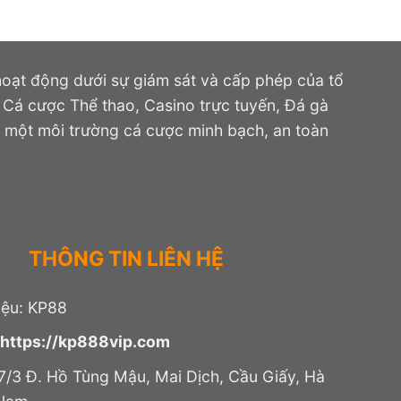
 hoạt động dưới sự giám sát và cấp phép của tổ
ừ Cá cược Thể thao, Casino trực tuyến, Đá gà
 một môi trường cá cược minh bạch, an toàn
THÔNG TIN LIÊN HỆ
iệu: KP88
:
https://kp888vip.com
/3 Đ. Hồ Tùng Mậu, Mai Dịch, Cầu Giấy, Hà