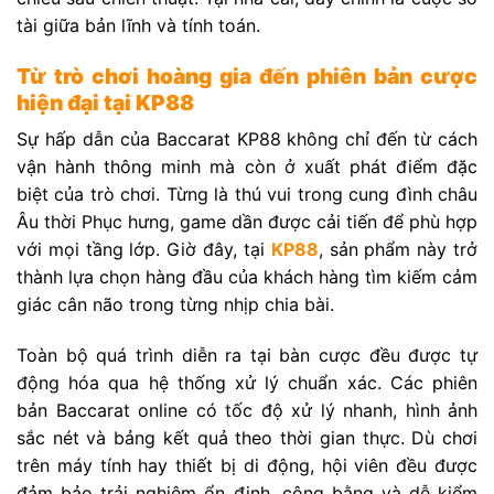
tài giữa bản lĩnh và tính toán.
Từ trò chơi hoàng gia đến phiên bản cược
hiện đại tại KP88
Sự hấp dẫn của Baccarat KP88 không chỉ đến từ cách
vận hành thông minh mà còn ở xuất phát điểm đặc
biệt của trò chơi. Từng là thú vui trong cung đình châu
Âu thời Phục hưng, game dần được cải tiến để phù hợp
với mọi tầng lớp. Giờ đây, tại
KP88
, sản phẩm này trở
thành lựa chọn hàng đầu của khách hàng tìm kiếm cảm
giác cân não trong từng nhịp chia bài.
Toàn bộ quá trình diễn ra tại bàn cược đều được tự
động hóa qua hệ thống xử lý chuẩn xác. Các phiên
bản Baccarat online có tốc độ xử lý nhanh, hình ảnh
sắc nét và bảng kết quả theo thời gian thực. Dù chơi
trên máy tính hay thiết bị di động, hội viên đều được
đảm bảo trải nghiệm ổn định, công bằng và dễ kiểm