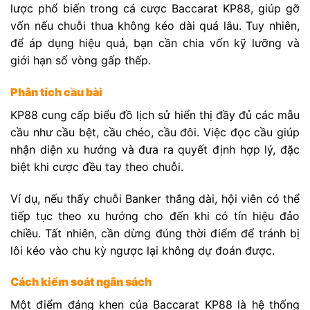
lược phổ biến trong cá cược Baccarat KP88, giúp gỡ
vốn nếu chuỗi thua không kéo dài quá lâu. Tuy nhiên,
để áp dụng hiệu quả, bạn cần chia vốn kỹ lưỡng và
giới hạn số vòng gấp thếp.
Phân tích cầu bài
KP88 cung cấp biểu đồ lịch sử hiển thị đầy đủ các mẫu
cầu như cầu bệt, cầu chéo, cầu đôi. Việc đọc cầu giúp
nhận diện xu hướng và đưa ra quyết định hợp lý, đặc
biệt khi cược đều tay theo chuỗi.
Ví dụ, nếu thấy chuỗi Banker thắng dài, hội viên có thể
tiếp tục theo xu hướng cho đến khi có tín hiệu đảo
chiều. Tất nhiên, cần dừng đúng thời điểm để tránh bị
lôi kéo vào chu kỳ ngược lại không dự đoán được.
Cách kiểm soát ngân sách
Một điểm đáng khen của Baccarat KP88 là hệ thống