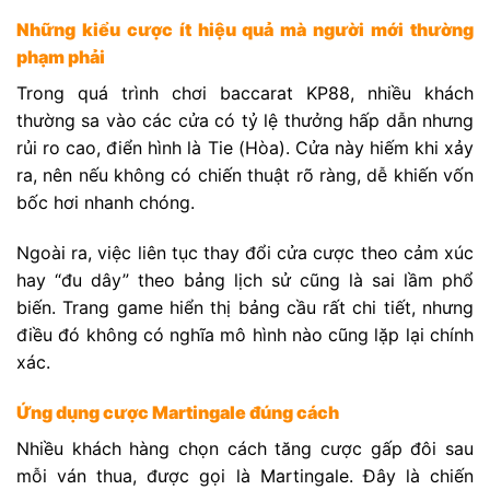
Những kiểu cược ít hiệu quả mà người mới thường
phạm phải
Trong quá trình chơi baccarat KP88, nhiều khách
thường sa vào các cửa có tỷ lệ thưởng hấp dẫn nhưng
rủi ro cao, điển hình là Tie (Hòa). Cửa này hiếm khi xảy
ra, nên nếu không có chiến thuật rõ ràng, dễ khiến vốn
bốc hơi nhanh chóng.
Ngoài ra, việc liên tục thay đổi cửa cược theo cảm xúc
hay “đu dây” theo bảng lịch sử cũng là sai lầm phổ
biến. Trang game hiển thị bảng cầu rất chi tiết, nhưng
điều đó không có nghĩa mô hình nào cũng lặp lại chính
xác.
Ứng dụng cược Martingale đúng cách
Nhiều khách hàng chọn cách tăng cược gấp đôi sau
mỗi ván thua, được gọi là Martingale. Đây là chiến