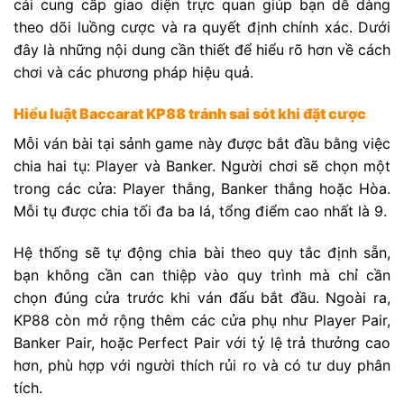
cái cung cấp giao diện trực quan giúp bạn dễ dàng
theo dõi luồng cược và ra quyết định chính xác. Dưới
đây là những nội dung cần thiết để hiểu rõ hơn về cách
chơi và các phương pháp hiệu quả.
Hiểu luật Baccarat KP88 tránh sai sót khi đặt cược
Mỗi ván bài tại sảnh game này được bắt đầu bằng việc
chia hai tụ: Player và Banker. Người chơi sẽ chọn một
trong các cửa: Player thắng, Banker thắng hoặc Hòa.
Mỗi tụ được chia tối đa ba lá, tổng điểm cao nhất là 9.
Hệ thống sẽ tự động chia bài theo quy tắc định sẵn,
bạn không cần can thiệp vào quy trình mà chỉ cần
chọn đúng cửa trước khi ván đấu bắt đầu. Ngoài ra,
KP88 còn mở rộng thêm các cửa phụ như Player Pair,
Banker Pair, hoặc Perfect Pair với tỷ lệ trả thưởng cao
hơn, phù hợp với người thích rủi ro và có tư duy phân
tích.