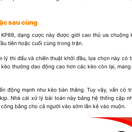
oặc sau cùng
c KP88, dạng cược này được giới cao thủ ưa chuộng 
ầu tiên hoặc cuối cùng trong trận.
ý thi đấu và chiến thuật khởi đầu, lựa chọn này có t
ại kèo thường dao động cao hơn các kèo còn lại, mang
iến động mạnh như kèo bàn thắng. Tuy vậy, vẫn có tr
 kịp. Nhà cái xử lý bài toán này bằng hệ thống cập 
h công bằng cho cả người vào sớm lẫn kẻ vào muộn.