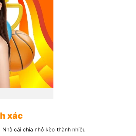
nh xác
. Nhà cái chia nhỏ kèo thành nhiều