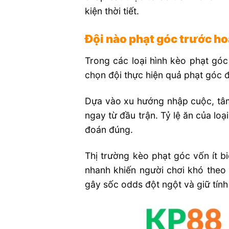
kiện thời tiết.
Đội nào phạt góc trước h
Trong các loại hình kèo phạt gó
chọn đội thực hiện quả phạt góc đ
Dựa vào xu hướng nhập cuộc, tâm l
ngay từ đầu trận. Tỷ lệ ăn của lo
đoán đúng.
Thị trường kèo phạt góc vốn ít b
nhanh khiến người chơi khó theo
gây sốc odds đột ngột và giữ tín