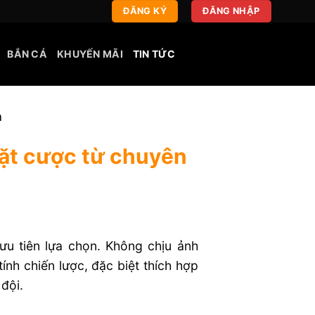
ĐĂNG KÝ
ĐĂNG NHẬP
BẮN CÁ
KHUYẾN MÃI
TIN TỨC
a
đặt cược từ chuyên
ưu tiên lựa chọn. Không chịu ảnh
ính chiến lược, đặc biệt thích hợp
 đội.