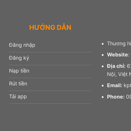
HƯỚNG DẪN
Thương h
Đăng nhập
Website
Đăng ký
Địa chỉ:
67
Nạp tiền
Nội, Việt
Rút tiền
Email:
kp
Tải app
Phone:
09