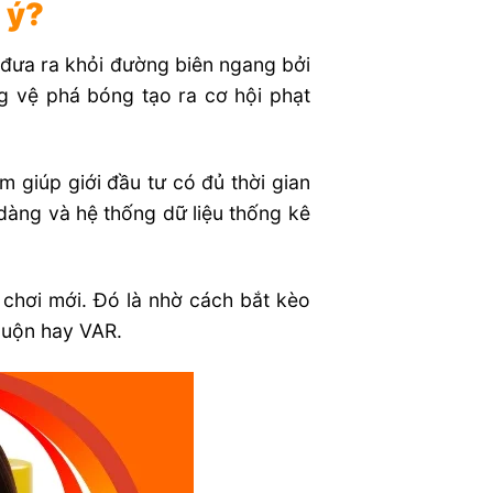
 ý?
 đưa ra khỏi đường biên ngang bởi
ng vệ phá bóng tạo ra cơ hội phạt
 giúp giới đầu tư có đủ thời gian
 dàng và hệ thống dữ liệu thống kê
 chơi mới. Đó là nhờ cách bắt kèo
 muộn hay VAR.