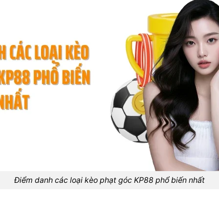
Điểm danh các loại kèo phạt góc KP88 phổ biến nhất