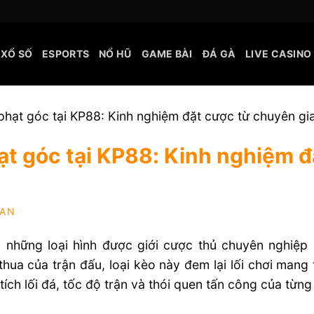
XỔ SỐ
ESPORTS
NỔ HŨ
GAME BÀI
ĐÁ GÀ
LIVE CASINO
 phạt góc tại KP88: Kinh nghiệm đặt cược từ chuyên gi
hạt góc tại KP88: Kinh nghiệm 
 AN
 những loại hình được giới cược thủ chuyên nghiệp 
thua của trận đấu, loại kèo này đem lại lối chơi mang t
ích lối đá, tốc độ trận và thói quen tấn công của từng