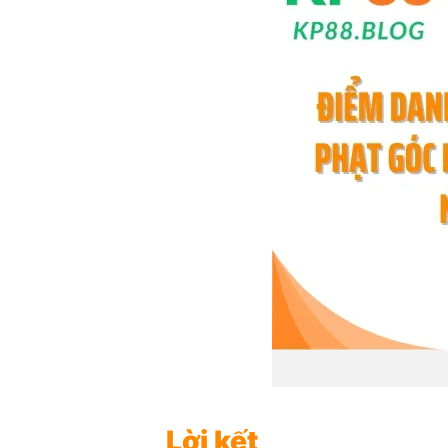
Lời kết