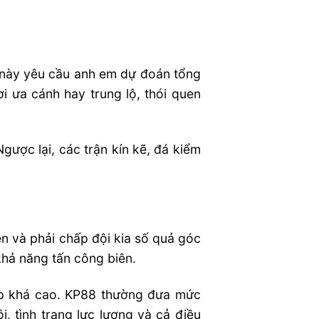
o này yêu cầu anh em dự đoán tổng
i ưa cánh hay trung lộ, thói quen
ược lại, các trận kín kẽ, đá kiểm
n và phải chấp đội kia số quả góc
khả năng tấn công biên.
hấp khá cao. KP88 thường đưa mức
, tình trạng lực lượng và cả điều