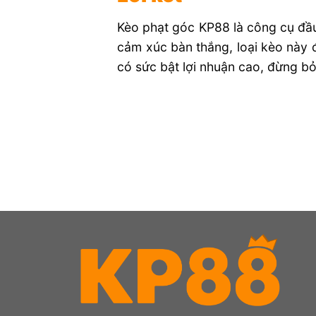
Kèo phạt góc KP88 là công cụ đầu 
cảm xúc bàn thắng, loại kèo này đe
có sức bật lợi nhuận cao, đừng bỏ