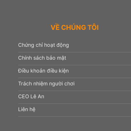
VỀ CHÚNG TÔI
Chứng chỉ hoạt động
Chính sách bảo mật
Điều khoản điều kiện
Trách nhiệm người chơi
CEO Lê An
Liên hệ